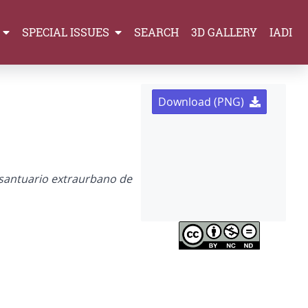
SPECIAL ISSUES
SEARCH
3D GALLERY
IADI
Download (PNG)
l santuario extraurbano de