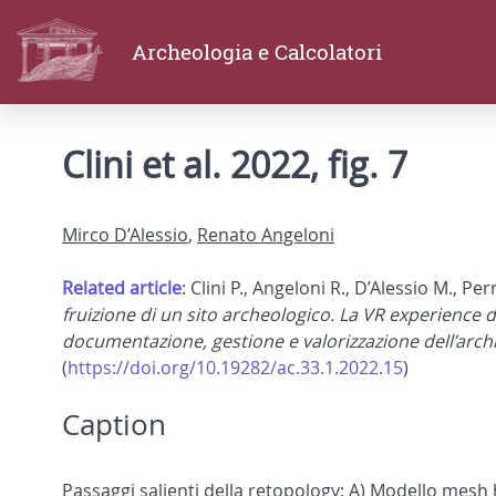
Archeologia e Calcolatori
Clini et al. 2022, fig. 7
Mirco D’Alessio
,
Renato Angeloni
Related article
: Clini P., Angeloni R., D’Alessio M., Pe
fruizione di un sito archeologico. La VR experience d
documentazione, gestione e valorizzazione dell’archi
(
https://doi.org/10.19282/ac.33.1.2022.15
)
Caption
Passaggi salienti della retopology: A) Modello mesh