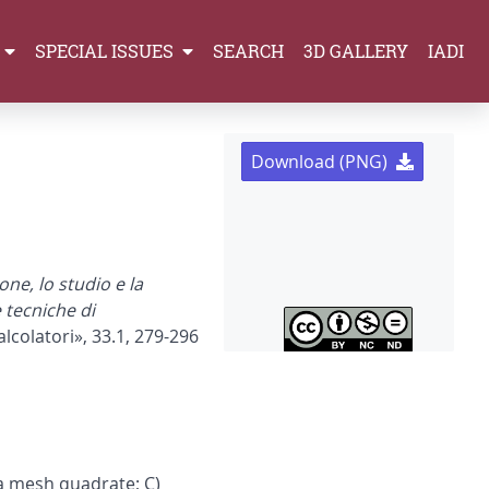
SPECIAL ISSUES
SEARCH
3D GALLERY
IADI
Download (PNG)
ne, lo studio e la
 tecniche di
alcolatori», 33.1, 279-296
 a mesh quadrate; C)