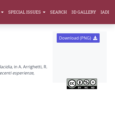
SPECIAL ISSUES
SEARCH
3D GALLERY
IADI
Download (PNG)
lacidia
, in A. Arrighetti, R.
recenti esperienze
,