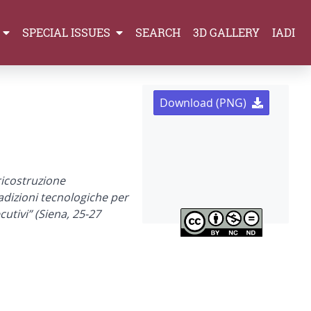
SPECIAL ISSUES
SEARCH
3D GALLERY
IADI
Download (PNG)
 ricostruzione
adizioni tecnologiche per
cutivi” (Siena, 25-27