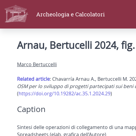
Archeologia e Calcolatori
Arnau, Bertucelli 2024, fig.
Marco Bertuccelli
Related article
: Chavarría Arnau A., Bertuccelli M. 2
OSM per lo sviluppo di progetti partecipati sui beni c
(
https://doi.org/10.19282/ac.35.1.2024.29
)
Caption
Sintesi delle operazioni di collegamento di una map
Spreadsheets (elab. grafica dell’Autore)