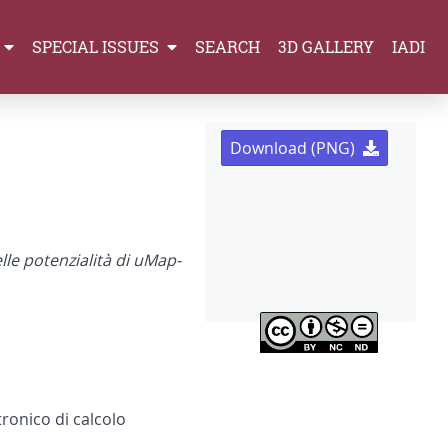
SPECIAL ISSUES
SEARCH
3D GALLERY
IADI
Download (PNG)
le potenzialità di uMap-
ronico di calcolo