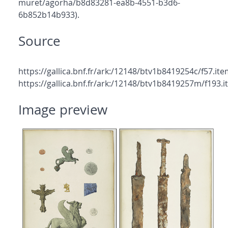
muret/agorha/b8d83281-ea8b-4551-b3d6-
6b852b14b933).
Source
https://gallica.bnf.fr/ark:/12148/btv1b8419254c/f57.ite
https://gallica.bnf.fr/ark:/12148/btv1b8419257m/f193.
Image preview